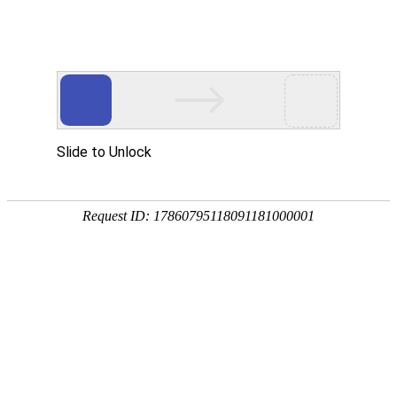
外贸发展专项资金申报入口
中华人民共和国商务部
CN
EN
首页
新闻媒体
观展快报
2025年展会行业展望：消费者技术协会CEO分
享预测 随着2025年的到来，展会行业正面临着
新的机遇和挑战。
2025-04-29