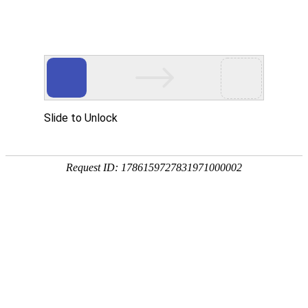
外贸发展专项资金申报入口
中华人民共和国商务部
CN
EN
首页
新闻媒体
观展快报
2025年拉斯维加斯冬季美食展落幕，2026年将
以全新品牌“冬季美食嘉年华”回归
2025-04-29
1月19日至21日，第49届冬季美食展（Winter Fancy
Food Show）在拉斯维加斯会议中心西展厅成功举办。作