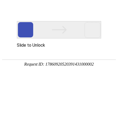
外贸发展专项资金申报入口
中华人民共和国商务部
CN
EN
首页
新闻媒体
观展快报
2025 PACK EXPO Southeast ：亚特兰大首
秀成功，吸引近10,000人参与
2025-04-29
3月10日至12日，PMMI（包装与加工技术协会）在佐
治亚州亚特兰大的乔治亚世界会议中心成功举办了首届
美