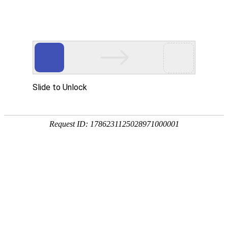
外贸发展专项资金申报入口
中华人民共和国商务部
CN
EN
首页
新闻媒体
观展快报
2026鸿威•武汉国际环保产业博览会
2025-07-31