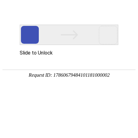
外贸发展专项资金申报入口
中华人民共和国商务部
CN
EN
首页
新闻媒体
观展快报
2026鸿威•第8届武汉国际水科技博览会 暨泵阀
管道、水处理及城镇水务展
2025-07-31