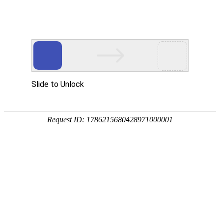
外贸发展专项资金申报入口
中华人民共和国商务部
CN
EN
首页
新闻媒体
观展快报
2025阿尔贝维尔阿尔卑斯沙龙展：开启冬季酒
店餐饮行业新风尚
2025-07-28