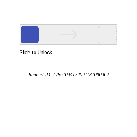
Eventgold 认证展会
国内展会
国外
：全球领先的消防保护与灭火技术盛会