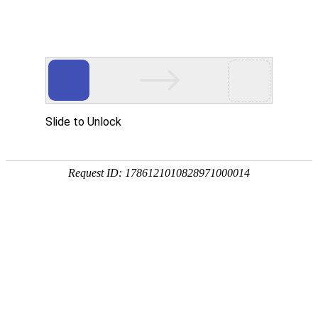
外贸发展专项资金申报入口
中华人民共和国商务部
CN
EN
首页
新闻媒体
观展快报
2025莫斯科特许经营展（BUYBRAND EXPO
Moscow）：欧亚地区特许经营行业的年度盛
会
2025-07-14