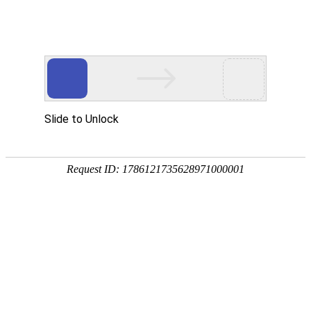
外贸发展专项资金申报入口
中华人民共和国商务部
CN
EN
首页
新闻媒体
观展快报
2025非洲汽车展览会：助力非洲汽车产业发展
2025-05-27