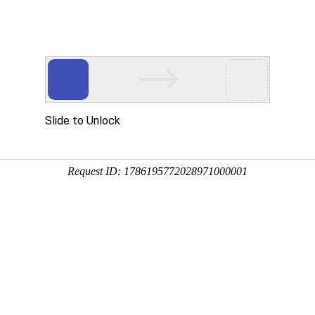
Eventgold 认证展会
国内展会
国外
都国际供应链与口岸物流博览会
中全会明确提出：健全现代流通体系，力推内陆国际物流枢纽与口
纽节点正重塑亚欧运输版图； ?世界组织变革规....