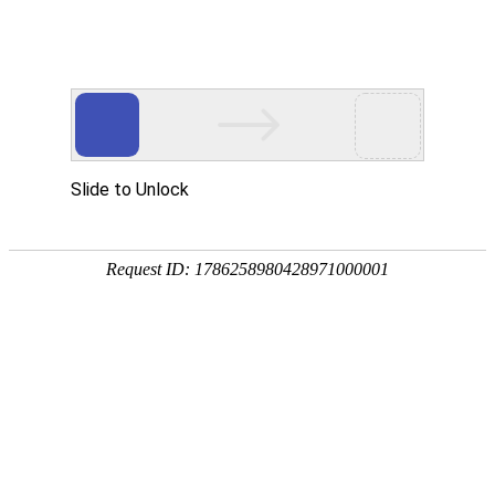
外贸发展专项资金申报入口
中华人民共和国商务部
CN
EN
首页
行业展会
2026德国莱比锡国际博物馆和展览技术展览会
（MUTEC）
2026德国莱比锡国际博物馆和展览技术展览会
（MUTEC）
2026德国莱比锡国际博物馆和展览技术展览会（MUTEC）
详情
国际