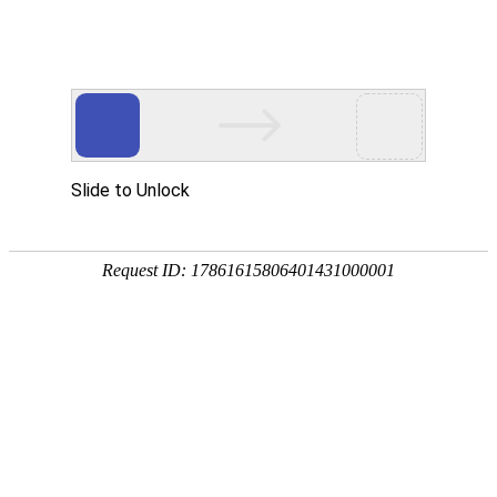
外贸发展专项资金申报入口
中华人民共和国商务部
CN
EN
首页
行业展会
2025美国SID国际研讨会
2025美国SID国际研讨会
2025美国SID国际研讨会
详情