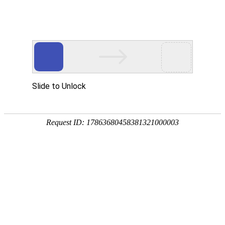
外贸发展专项资金申报入口
中华人民共和国商务部
CN
EN
首页
行业展会
中国国际气体技术、装备与应用展览会