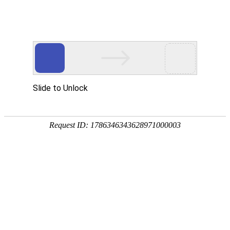
外贸发展专项资金申报入口
中华人民共和国商务部
CN
EN
首页
行业展会
2027德国慕尼黑智慧能源展 The smarter E
Europe
2027德国慕尼黑智慧能源展 The smarter E Europe
2026德国慕尼黑智慧能源展 The smarter E Europe：欧洲最大
的能源工业展览联盟，将欧洲太阳能展、欧洲能源展、欧洲动
力传动展和欧洲电磁电力展这四个展览联合在一起。
详情
国际