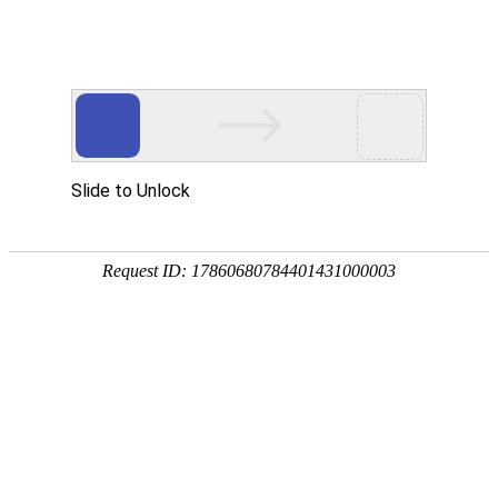
外贸发展专项资金申报入口
中华人民共和国商务部
CN
EN
全部
{{item.title}}
{{exhibition_type
全部
{{item.title}}
== 3 ?
全部
{{item.title}}
'城市' :
'地
区'}}：
更多
全部
{{item}}