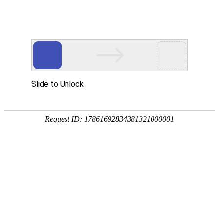
外贸发展专项资金申报入口
中华人民共和国商务部
CN
EN
全部
{{item.title}}
{{exhibition_type
全部
{{item.title}}
== 3 ?
全部
{{item.title}}
'城市' :
'地
区'}}：
更多
全部
{{item}}