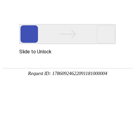
外贸发展专项资金申报入口
中华人民共和国商务部
CN
EN
全部
{{item.title}}
{{exhibition_type
全部
{{item.title}}
== 3 ?
全部
{{item.title}}
'城市' :
'地
区'}}：
更多
全部
{{item}}