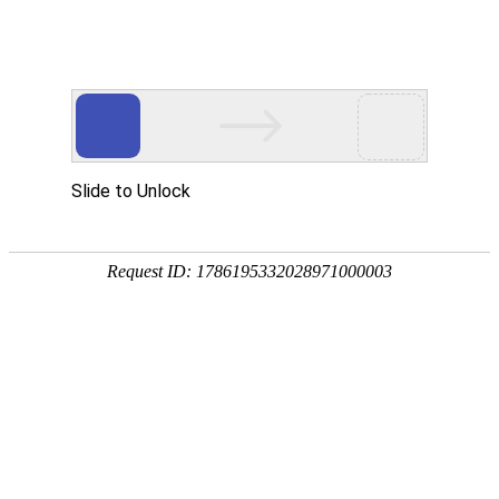
外贸发展专项资金申报入口
中华人民共和国商务部
CN
EN
全部
{{item.title}}
{{exhibition_type
全部
{{item.title}}
== 3 ?
全部
{{item.title}}
'城市' :
'地
区'}}：
更多
全部
{{item}}