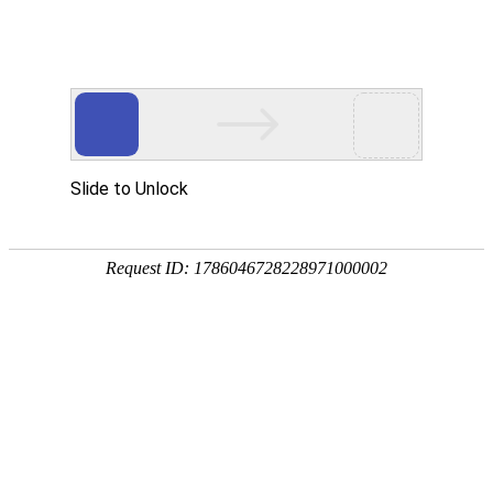
外贸发展专项资金申报入口
中华人民共和国商务部
CN
EN
全部
{{item.title}}
{{exhibition_type
全部
{{item.title}}
== 3 ?
全部
{{item.title}}
'城市' :
'地
区'}}：
更多
全部
{{item}}