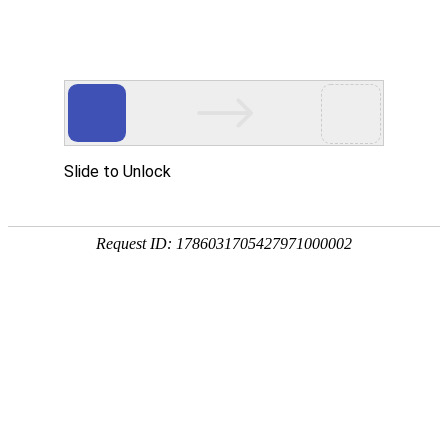
外贸发展专项资金申报入口
中华人民共和国商务部
CN
EN
全部
{{item.title}}
{{exhibition_type
全部
{{item.title}}
== 3 ?
全部
{{item.title}}
'城市' :
'地
区'}}：
更多
全部
{{item}}