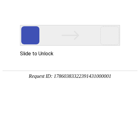
外贸发展专项资金申报入口
中华人民共和国商务部
CN
EN
全部
{{item.title}}
{{exhibition_type
全部
{{item.title}}
== 3 ?
全部
{{item.title}}
'城市' :
'地
区'}}：
更多
全部
{{item}}