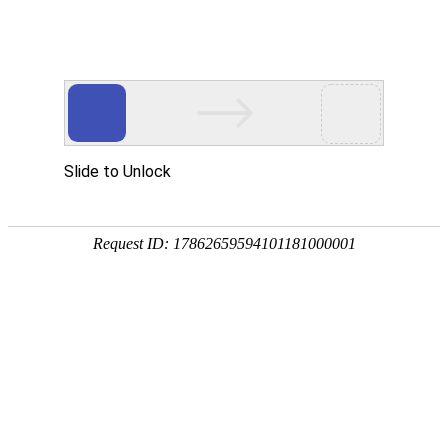
外贸发展专项资金申报入口
中华人民共和国商务部
CN
EN
全部
{{item.title}}
{{exhibition_type
全部
{{item.title}}
== 3 ?
全部
{{item.title}}
'城市' :
'地
区'}}：
更多
全部
{{item}}