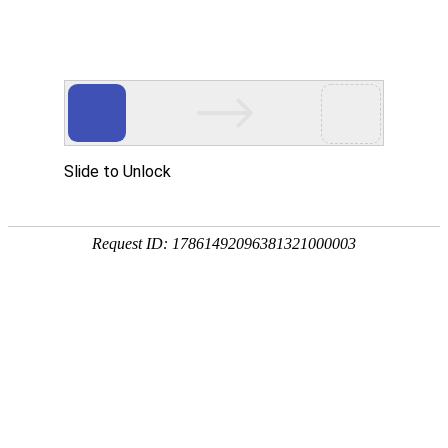
外贸发展专项资金申报入口
中华人民共和国商务部
CN
EN
全部
{{item.title}}
{{exhibition_type
全部
{{item.title}}
== 3 ?
全部
{{item.title}}
'城市' :
'地
区'}}：
更多
全部
{{item}}