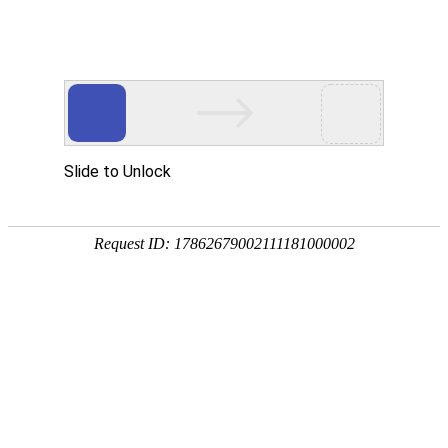
外贸发展专项资金申报入口
中华人民共和国商务部
CN
EN
全部
{{item.title}}
{{exhibition_type
全部
{{item.title}}
== 3 ?
全部
{{item.title}}
'城市' :
'地
区'}}：
更多
全部
{{item}}