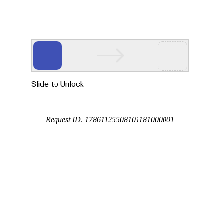
外贸发展专项资金申报入口
中华人民共和国商务部
CN
EN
全部
{{item.title}}
{{exhibition_type
全部
{{item.title}}
== 3 ?
全部
{{item.title}}
'城市' :
'地
区'}}：
更多
全部
{{item}}