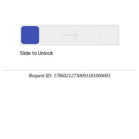
外贸发展专项资金申报入口
中华人民共和国商务部
CN
EN
全部
{{item.title}}
{{exhibition_type
全部
{{item.title}}
== 3 ?
全部
{{item.title}}
'城市' :
'地
区'}}：
更多
全部
{{item}}