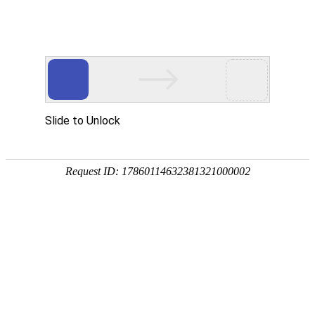
外贸发展专项资金申报入口
中华人民共和国商务部
CN
EN
全部
{{item.title}}
{{exhibition_type
全部
{{item.title}}
== 3 ?
全部
{{item.title}}
'城市' :
'地
区'}}：
更多
全部
{{item}}