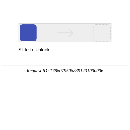
外贸发展专项资金申报入口
中华人民共和国商务部
CN
EN
全部
{{item.title}}
{{exhibition_type
全部
{{item.title}}
== 3 ?
全部
{{item.title}}
'城市' :
'地
区'}}：
更多
全部
{{item}}