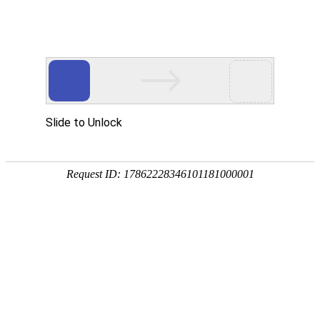
外贸发展专项资金申报入口
中华人民共和国商务部
CN
EN
全部
{{item.title}}
{{exhibition_type
全部
{{item.title}}
== 3 ?
全部
{{item.title}}
'城市' :
'地
区'}}：
更多
全部
{{item}}