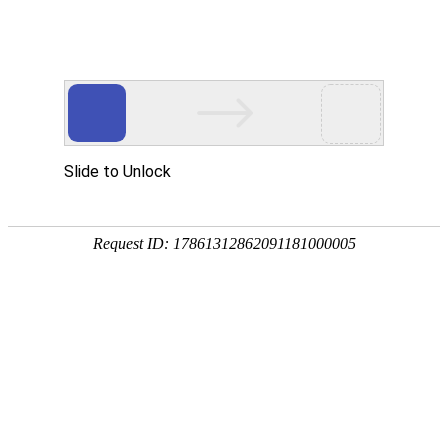
外贸发展专项资金申报入口
中华人民共和国商务部
CN
EN
全部
{{item.title}}
{{exhibition_type
全部
{{item.title}}
== 3 ?
全部
{{item.title}}
'城市' :
'地
区'}}：
更多
全部
{{item}}