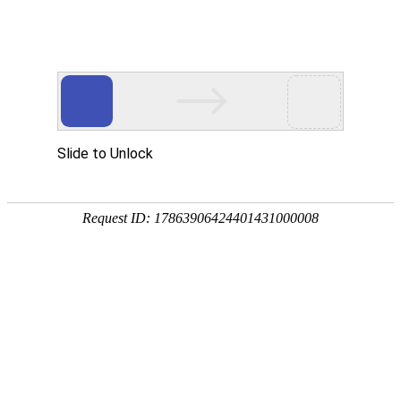
外贸发展专项资金申报入口
中华人民共和国商务部
CN
EN
全部
{{item.title}}
{{exhibition_type
全部
{{item.title}}
== 3 ?
全部
{{item.title}}
'城市' :
'地
区'}}：
更多
全部
{{item}}