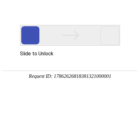
外贸发展专项资金申报入口
中华人民共和国商务部
CN
EN
全部
{{item.title}}
{{exhibition_type
全部
{{item.title}}
== 3 ?
全部
{{item.title}}
'城市' :
'地
区'}}：
更多
全部
{{item}}