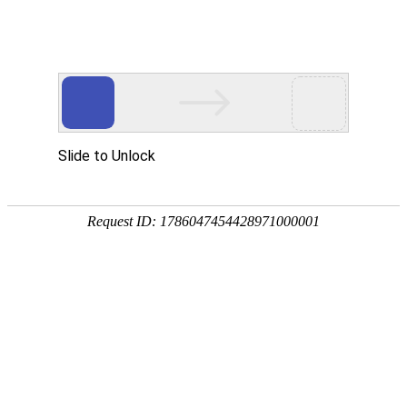
外贸发展专项资金申报入口
中华人民共和国商务部
CN
EN
全部
{{item.title}}
{{exhibition_type
全部
{{item.title}}
== 3 ?
全部
{{item.title}}
'城市' :
'地
区'}}：
更多
全部
{{item}}