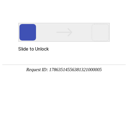
外贸发展专项资金申报入口
中华人民共和国商务部
CN
EN
全部
{{item.title}}
{{exhibition_type
全部
{{item.title}}
== 3 ?
全部
{{item.title}}
'城市' :
'地
区'}}：
更多
全部
{{item}}