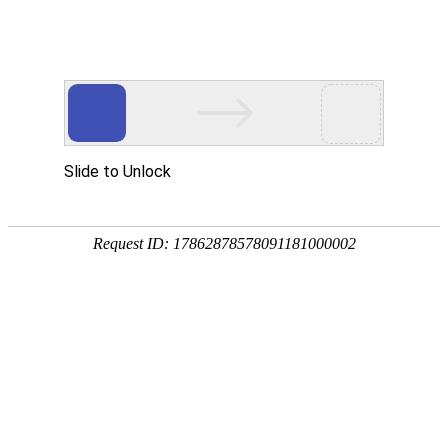
外贸发展专项资金申报入口
中华人民共和国商务部
CN
EN
全部
{{item.title}}
{{exhibition_type
全部
{{item.title}}
== 3 ?
全部
{{item.title}}
'城市' :
'地
区'}}：
更多
全部
{{item}}