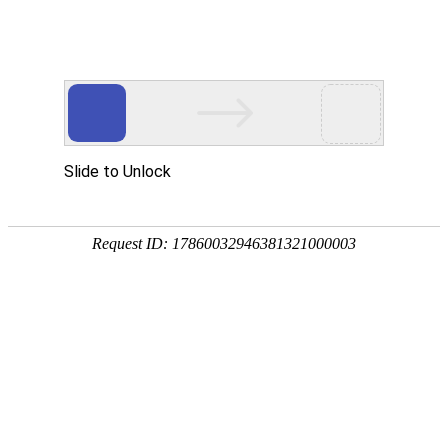
外贸发展专项资金申报入口
中华人民共和国商务部
CN
EN
全部
{{item.title}}
{{exhibition_type
全部
{{item.title}}
== 3 ?
全部
{{item.title}}
'城市' :
'地
区'}}：
更多
全部
{{item}}