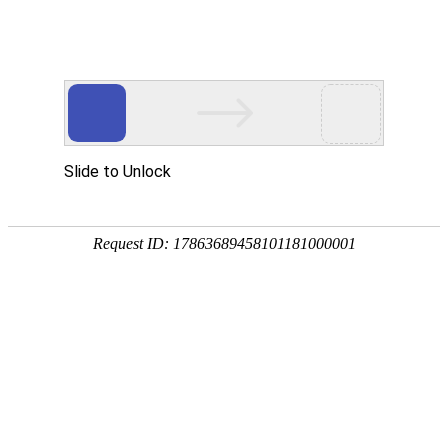
外贸发展专项资金申报入口
中华人民共和国商务部
CN
EN
全部
{{item.title}}
{{exhibition_type
全部
{{item.title}}
== 3 ?
全部
{{item.title}}
'城市' :
'地
区'}}：
更多
全部
{{item}}