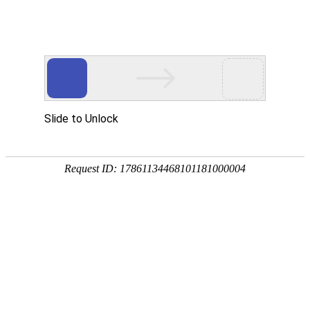
外贸发展专项资金申报入口
中华人民共和国商务部
CN
EN
全部
{{item.title}}
{{exhibition_type
全部
{{item.title}}
== 3 ?
全部
{{item.title}}
'城市' :
'地
区'}}：
更多
全部
{{item}}