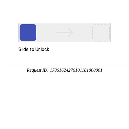
外贸发展专项资金申报入口
中华人民共和国商务部
CN
EN
全部
{{item.title}}
{{exhibition_type
全部
{{item.title}}
== 3 ?
全部
{{item.title}}
'城市' :
'地
区'}}：
更多
全部
{{item}}