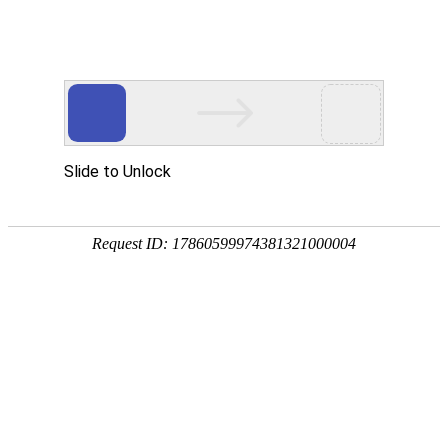
外贸发展专项资金申报入口
中华人民共和国商务部
CN
EN
全部
{{item.title}}
{{exhibition_type
全部
{{item.title}}
== 3 ?
全部
{{item.title}}
'城市' :
'地
区'}}：
更多
全部
{{item}}