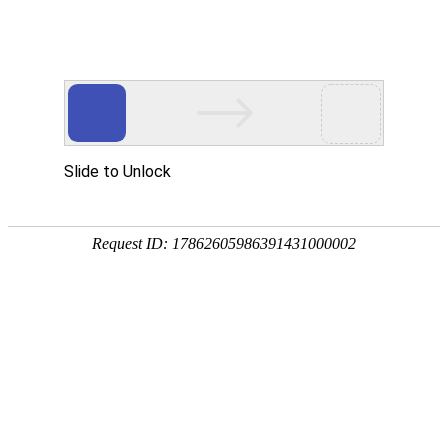
外贸发展专项资金申报入口
中华人民共和国商务部
CN
EN
全部
{{item.title}}
{{exhibition_type
全部
{{item.title}}
== 3 ?
全部
{{item.title}}
'城市' :
'地
区'}}：
更多
全部
{{item}}