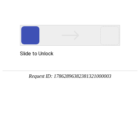
外贸发展专项资金申报入口
中华人民共和国商务部
CN
EN
全部
{{item.title}}
{{exhibition_type
全部
{{item.title}}
== 3 ?
全部
{{item.title}}
'城市' :
'地
区'}}：
更多
全部
{{item}}