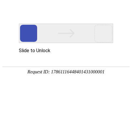
外贸发展专项资金申报入口
中华人民共和国商务部
CN
EN
全部
{{item.title}}
{{exhibition_type
全部
{{item.title}}
== 3 ?
全部
{{item.title}}
'城市' :
'地
区'}}：
更多
全部
{{item}}