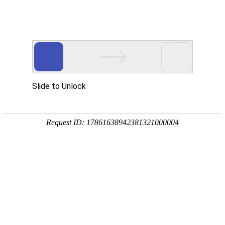
外贸发展专项资金申报入口
中华人民共和国商务部
CN
EN
全部
{{item.title}}
{{exhibition_type
全部
{{item.title}}
== 3 ?
全部
{{item.title}}
'城市' :
'地
区'}}：
更多
全部
{{item}}