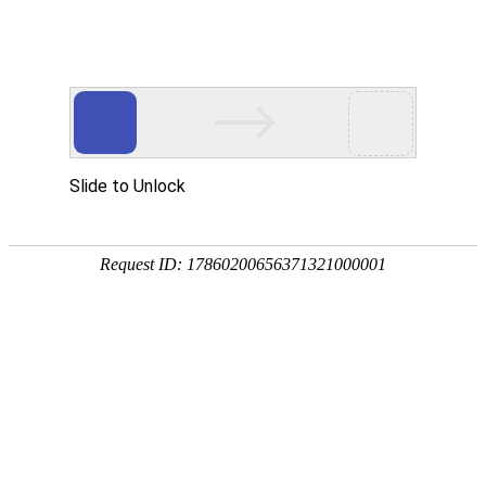
外贸发展专项资金申报入口
中华人民共和国商务部
CN
EN
全部
{{item.title}}
{{exhibition_type
全部
{{item.title}}
== 3 ?
全部
{{item.title}}
'城市' :
'地
区'}}：
更多
全部
{{item}}