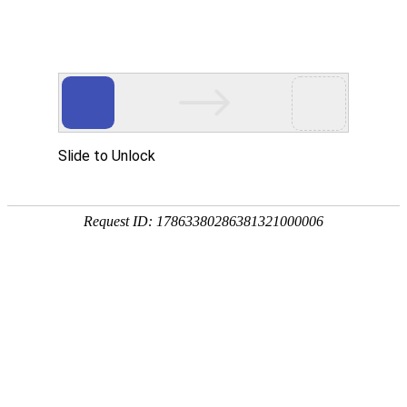
外贸发展专项资金申报入口
中华人民共和国商务部
CN
EN
全部
{{item.title}}
{{exhibition_type
全部
{{item.title}}
== 3 ?
全部
{{item.title}}
'城市' :
'地
区'}}：
更多
全部
{{item}}