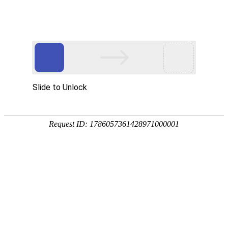
外贸发展专项资金申报入口
中华人民共和国商务部
CN
EN
全部
{{item.title}}
{{exhibition_type
全部
{{item.title}}
== 3 ?
全部
{{item.title}}
'城市' :
'地
区'}}：
更多
全部
{{item}}