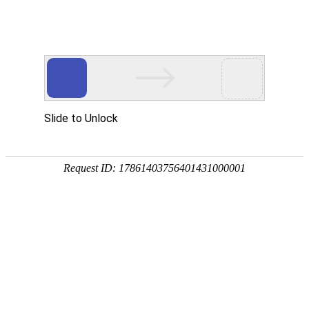
外贸发展专项资金申报入口
中华人民共和国商务部
CN
EN
全部
{{item.title}}
{{exhibition_type
全部
{{item.title}}
== 3 ?
全部
{{item.title}}
'城市' :
'地
区'}}：
更多
全部
{{item}}