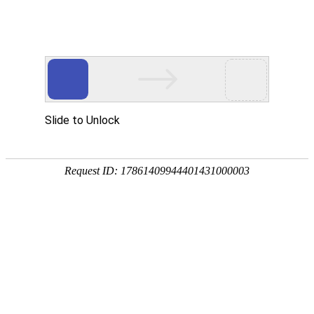
外贸发展专项资金申报入口
中华人民共和国商务部
CN
EN
全部
{{item.title}}
{{exhibition_type
全部
{{item.title}}
== 3 ?
全部
{{item.title}}
'城市' :
'地
区'}}：
更多
全部
{{item}}