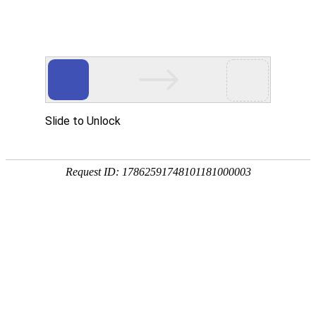
外贸发展专项资金申报入口
中华人民共和国商务部
CN
EN
全部
{{item.title}}
{{exhibition_type
全部
{{item.title}}
== 3 ?
全部
{{item.title}}
'城市' :
'地
区'}}：
更多
全部
{{item}}